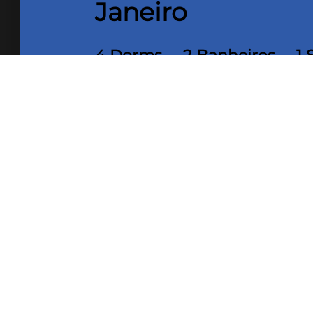
Janeiro
4 Dorms
2 Banheiros
1 
249 m² Área
249 m² Áre
útil
construída
Ótima Casa Duplex: 1º pavimento co
cozinha, área de serviço, lavabo, ár
cascata, hidromassagem. 02 vagas 
quartos sendo 01 suíte (dois quarto
social.