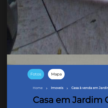
Fotos
Mapa
Home
Imoveis
Casa à venda em Jardi
chevron_right
chevron_right
Casa em Jardim G